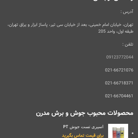
آدرس :
تهران، خیابان امام خمینی، بعد از خیابان سی تیر، پاساژ ابزار و یراق تهران،
طبقه اول، واحد 205
تلفن :
09123772044
021-66721076
021-66718371
021-66704461
محصولات محبوب جوش و برش مدرن
اسپری تست جوش PT
برای قیمت تماس بگیرید